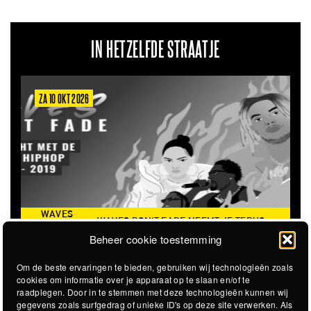
IN HETZELFDE STRAATJE
ZA 10 OKT 2026
WAVES
WAVES DON'T FADE NEEMT JE TERUG
DON’T
NAAR DE ICONISCHE ZOMER VAN 2016
Beheer cookie toestemming
FADE
Om de beste ervaringen te bieden, gebruiken wij technologieën zoals
cookies om informatie over je apparaat op te slaan en/of te
raadplegen. Door in te stemmen met deze technologieën kunnen wij
gegevens zoals surfgedrag of unieke ID's op deze site verwerken. Als