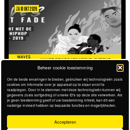
ZA 10 OKT 2026
ZA 6
WAVES
WAVES DON'T FADE NEEMT JE TERUG
DON’T
THE 
NAAR DE ICONISCHE ZOMER VAN 2016
Beheer cookie toestemming
FADE
Om de beste ervaringen te bieden, gebruiken wij technologieën zoals
cookies om informatie over je apparaat op te slaan en/of te
raadplegen. Door in te stemmen met deze technologieën kunnen wij
gegevens zoals surfgedrag of unieke ID's op deze site verwerken. Als
je geen toestemming geeft of uw toestemming intrekt, kan dit een
nadelige invloed hebben op bepaalde functies en mogelijkheden.
Accepteren