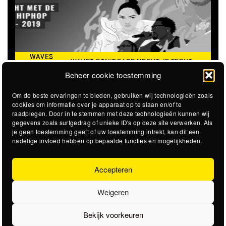
WAVES
WAVES DON'T FADE NEEMT JE TERUG
DON’T
NAAR DE ICONISCHE ZOMER VAN 2016
Beheer cookie toestemming
FADE
Om de beste ervaringen te bieden, gebruiken wij technologieën zoals
cookies om informatie over je apparaat op te slaan en/of te
raadplegen. Door in te stemmen met deze technologieën kunnen wij
gegevens zoals surfgedrag of unieke ID's op deze site verwerken. Als
je geen toestemming geeft of uw toestemming intrekt, kan dit een
nadelige invloed hebben op bepaalde functies en mogelijkheden.
Accepteren
Weigeren
Bekijk voorkeuren