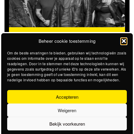
THE CLOVERHEARTS (AUS)
ST. PATRICK'S TOUR
@
Beheer cookie toestemming
Om de beste ervaringen te bieden, gebruiken wij technologieën zoals
cookies om informatie over je apparaat op te slaan en/of te
raadplegen. Door in te stemmen met deze technologieën kunnen wij
gegevens zoals surfgedrag of unieke ID's op deze site verwerken. Als
je geen toestemming geeft of uw toestemming intrekt, kan dit een
nadelige invloed hebben op bepaalde functies en mogelijkheden.
Accepteren
Weigeren
Bekijk voorkeuren