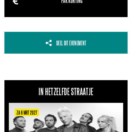
PAK KORTING
DEEL DIT EVENEMENT
IN HETZELFDE STRAATJE
ZA 6 MRT 2027
ZA 2