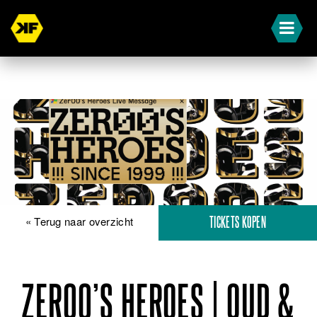
« Terug naar overzicht
TICKETS KOPEN
ZER00’S HEROES | OUD &