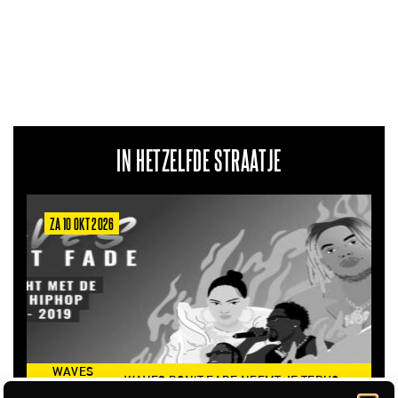
IN HETZELFDE STRAATJE
ZA 10 OKT 2026
WAVES
WAVES DON'T FADE NEEMT JE TERUG
DON’T