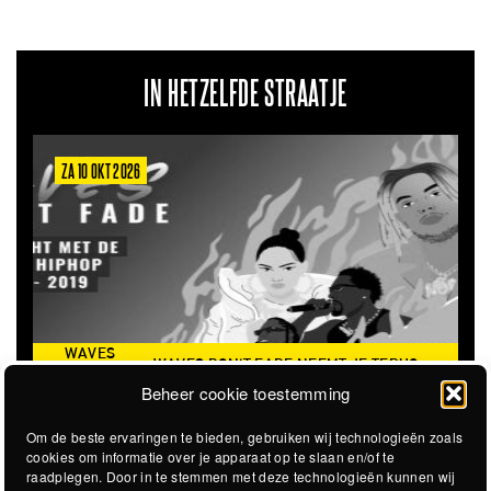
IN HETZELFDE STRAATJE
ZA 10 OKT 2026
WAVES
WAVES DON'T FADE NEEMT JE TERUG
DON’T
NAAR DE ICONISCHE ZOMER VAN 2016
Beheer cookie toestemming
FADE
Om de beste ervaringen te bieden, gebruiken wij technologieën zoals
cookies om informatie over je apparaat op te slaan en/of te
raadplegen. Door in te stemmen met deze technologieën kunnen wij