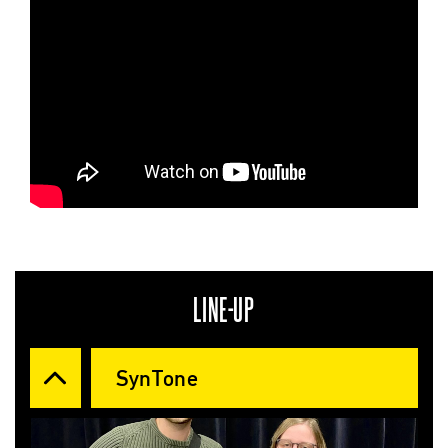
LINE-UP
SynTone