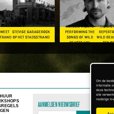
HAYDEN THORPE
THORPE
SWEET
STEVIGE GARAGEROCK
PERFORMING THE
REPERTO
TRAND
OP HET STADSSTRAND
SONGS OF WILD
WILD BEA
BEASTS (UK)
TEN G
Om de beste
informatie o
deze techno
site verwerk
RHUUR
nadelige in
RKSHOPS
AANMELDEN NIEUWSBRIEF
SREGELS
GEN
Acc