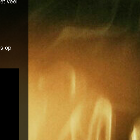
et veel
ps op