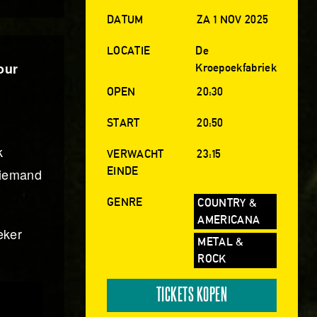
DATUM
ZA 1 NOV 2025
LOCATIE
De
our
Kroepoekfabriek
OPEN
20:30
START
20:50
k
VERWACHT
23:15
EINDE
Niemand
GENRE
COUNTRY &
AMERICANA
eker
METAL &
ROCK
TICKETS KOPEN