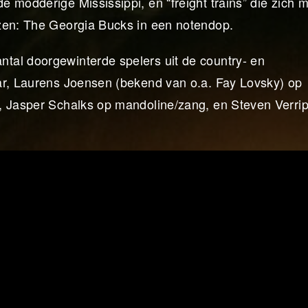
 modderige Mississippi, en “freight trains” die zich m
azen: The Georgia Bucks in een notendop.
tal doorgewinterde spelers uit de country- en
ar, Laurens Joensen (bekend van o.a. Fay Lovsky) op
, Jasper Schalks op mandoline/zang, en Steven Verri