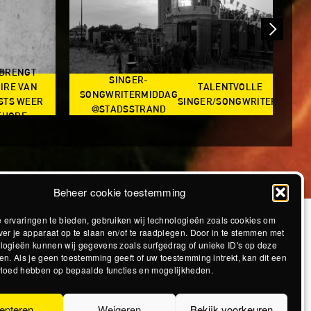
 BRENGT
SINGER-
IRE VAN
TALENTVOLLE
SONGWRITERMIDDAG
STS WEER
SINGER/SONGWRITERS
@STADSSTRAND
@S
EHORE
Beheer cookie toestemming
 ervaringen te bieden, gebruiken wij technologieën zoals cookies om
ver je apparaat op te slaan en/of te raadplegen. Door in te stemmen met
logieën kunnen wij gegevens zoals surfgedrag of unieke ID's op deze
en. Als je geen toestemming geeft of uw toestemming intrekt, kan dit een
vloed hebben op bepaalde functies en mogelijkheden.
epteren
Weigeren
Bekijk voorkeuren